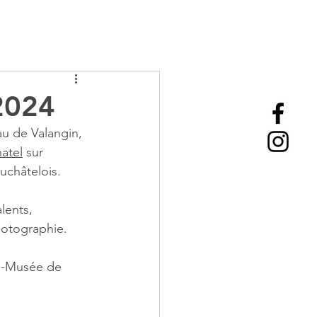
2024
au de Valangin, 
atel
 sur 
uchâtelois.
lents, 
hotographie.
u-Musée de 